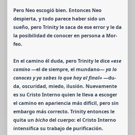
Pero Neo escogió bien.
Entonces Neo
despierta, y todo parece haber sido un
sueño, pero Tri­nity le saca de ese error y le da
la posibilidad de conocer en persona a Mor­
feo.
En el camino él duda, pero Trinity le dice
«ese
camino
—el de siem­pre, el mundano—
ya lo
conoces y ya sabes lo que hay al final»
—du­­
da, oscuridad, miedo, ilusión.
Nuevamente
es su Cristo Interno quien le lleva a escoger
el camino en apariencia más difícil, pero sin
embargo más correcto. Trinity entonces le
quita un
bicho
del cuerpo: el Cristo Interno
intensifica su traba­jo de purificación.