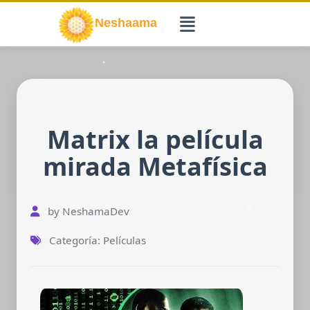
Saltar
al
contenido
Matrix la película
mirada Metafísica
by NeshamaDev
Categoría: Películas